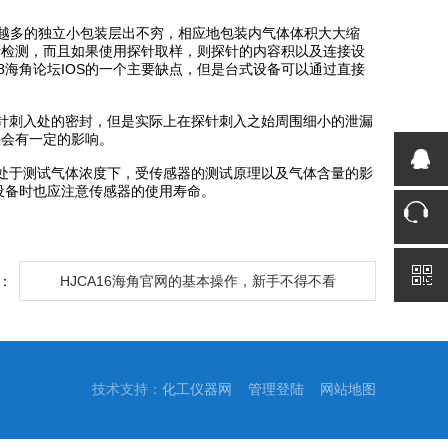
越多的独立小包装层出不穷，相应地包装内气体体积大大缩
进行检测，而且如果使用探针取样，则探针的内容积以及连接设
8海角论坛IOS的一个主要缺点，但是台式设备可以通过直接
探针刺入处的密封，但是实际上在探针刺入之始周围细小的泄漏
果会有一定的影响。
终处于测试气体浓度下，受传感器的测试原理以及气体含量的影
设备时也应注意传感器的使用寿命。
：
HJCA16海角官网的基本操作，新手不得不看
技术支持：
化工仪器网
管理登陆
网站地图