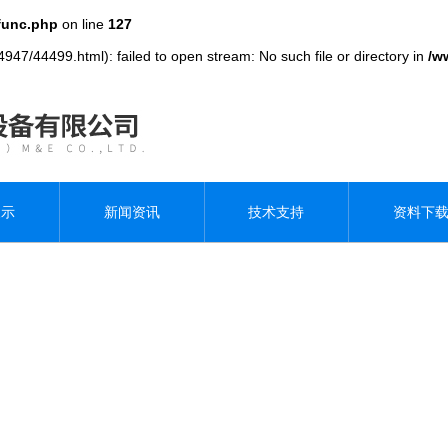
func.php
on line
127
947/44499.html): failed to open stream: No such file or directory in
/w
展示
新闻资讯
技术支持
资料下