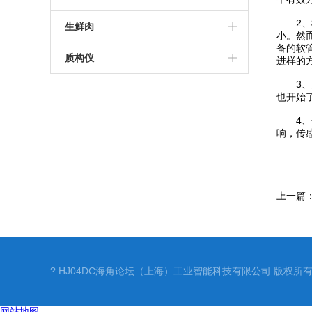
药品海角社区下载
药品包装HJF08海角论坛IOS
无损包装检漏仪
2、样
真空HJCA16海角官网
高性能称重贴标机
套袋机
生鲜肉
小。然
备的软
无损海角社区下载
食品包装检漏仪
预制托盒HJCA16海角官网
生鲜肉气调包装品控方案
质构仪
进样的
手持式海角社区下载
容器密封性检漏仪
3、系
热成型拉伸膜HJCA16海角官网
数字测力计
也开始
无菌药品包装检漏仪
真空收缩HJCA16海角官网
电动硬度测试仪
4、传
响，传
保鲜膜HJCA16海角官网
化妆品物性测试仪质构仪
食品物性测试仪质构仪
上一篇
化妆品质构仪
食品质构仪
? HJ04DC海角论坛（上海）工业智能科技有限公司 版权所
网站地图