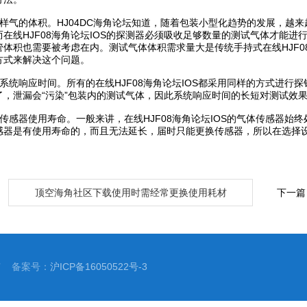
气的体积。HJ04DC海角论坛知道，随着包装小型化趋势的发展，越来
而在线HJF08海角论坛IOS的探测器必须吸收足够数量的测试气体才能
管体积也需要被考虑在内。测试气体体积需求量大是传统手持式在线HJF0
方式来解决这个问题。
统响应时间。所有的在线HJF08海角论坛IOS都采用同样的方式进行
了，泄漏会“污染”包装内的测试气体，因此系统响应时间的长短对测试效
感器使用寿命。一般来讲，在线HJF08海角论坛IOS的气体传感器始
感器是有使用寿命的，而且无法延长，届时只能更换传感器，所以在选择
：
顶空海角社区下载使用时需经常更换使用耗材
下一篇
有 备案号：
沪ICP备16050522号-3