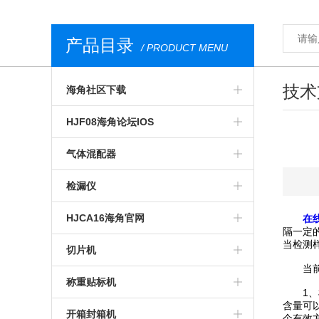
产品目录
/ PRODUCT MENU
技术
海角社区下载
气调包装分析仪
HJF08海角论坛IOS
安瓿瓶海角社区下载
膜康分析仪
气体混配器
西林瓶海角社区下载
台式顶空气体分析仪
气调包装气体混配器
检漏仪
荧光法海角社区下载
无损HJF08海角论坛IOS
机械旋钮式气体混配器
透湿仪
HJCA16海角官网
在线
隔一定
当检测
食品海角社区下载
荧光法HJF08海角论坛IOS
数字式气体混配器
透过率测试仪
预制菜食品HJCA16海角官网
切片机
当前市
便携式海角社区下载
在线HJF08海角论坛IOS
食品包装气体混配器
在线检漏仪
气调HJCA16海角官网
全自动切片机
称重贴标机
1、检
含量可
进口海角社区下载
食品包装HJF08海角论坛IOS
包装检漏仪
真空贴体HJCA16海角官网
手动切片机
入门级称重贴标机
开箱封箱机
个有效